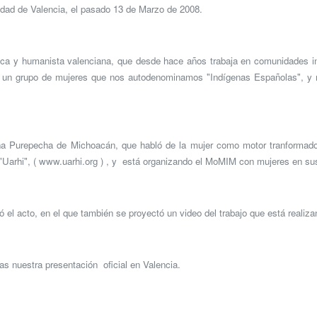
rsidad de Valencia, el pasado 13 de Marzo de 2008.
fica y humanista valenciana, que desde hace años trabaja en comunidades in
 un grupo de mujeres que nos autodenominamos "Indígenas Españolas", y nu
na Purepecha de Michoacán, que habló de la mujer como motor tranformado
 "Uarhi", ( www.uarhi.org ) , y está organizando el MoMIM con mujeres en s
ó el acto, en el que también se proyectó un video del trabajo que está reali
s nuestra presentación oficial en Valencia.