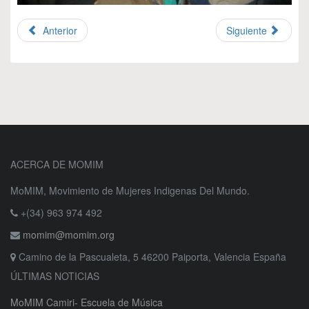
Anterior
Siguiente
ACERCA DE MOMIM
MoMIM, Movimiento de Mujeres Indigenas Del Mundo.
+(34) 963 974 492
momim@momim.org
Camino de la Pascualeta, 5 46200 Paiporta, Valencia España
ÚLTIMAS NOTICIAS
MoMIM Camiri- Escuela de Música