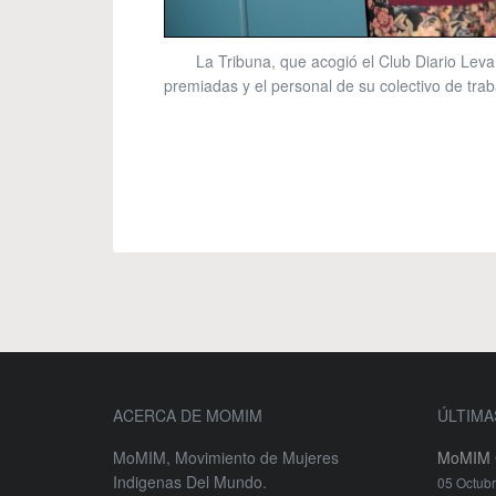
La Tribuna, que acogió el Club Diario Le
premiadas y el personal de su colectivo de trab
ACERCA DE MOMIM
ÚLTIMA
MoMIM, Movimiento de Mujeres
MoMIM C
Indigenas Del Mundo.
05 Octub