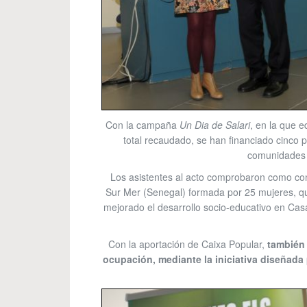
Con la campaña
Un Dia de Salari
, en la que 
total recaudado, se han financiado cinco p
comunidades a
Los asistentes al acto comprobaron como co
Sur Mer (Senegal) formada por 25 mujeres, q
mejorado el desarrollo socio-educativo en Cas
Con la aportación de Caixa Popular,
también 
ocupación, mediante la iniciativa diseñad