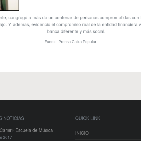
vante, congregó a más de un centenar de personas comprometidas con l
ajo. Y, además, evidenció el compromiso real de la entidad financiera 
banca diferente y más social.
Fuente: Prensa Caixa Popular
S NOTICIAS
QUICK LINK
amiri- Escuela de Música
INICIO
re 2017