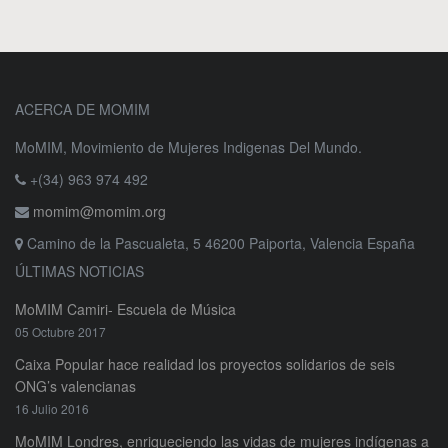
ACERCA DE MOMIM
MoMIM, Movimiento de Mujeres Indigenas Del Mundo.
+(34) 963 974 492
momim@momim.org
Camino de la Pascualeta, 5 46200 Paiporta, Valencia España
ÚLTIMAS NOTICIAS
MoMIM Camiri- Escuela de Música
05 Octubre 2017
Caixa Popular hace realidad los proyectos solidarios de seis
ONG’s valencianas
16 Julio 2016
MoMIM Londres, enriqueciendo las vidas de mujeres indígenas a