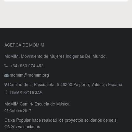
ACERCA DE MOMIM
MoMIM, Movimiento de Mujeres Indigenas Del Mundo.
+(34) 963 974 492
momim@momim.org
Camino de la Pascualeta, 5 46200 Paiporta, Valencia España
ÚLTIMAS NOTICIAS
MoMIM Camiri- Escuela de Música
05 Octubre 2017
Caixa Popular hace realidad los proyectos solidarios de seis
ONG’s valencianas